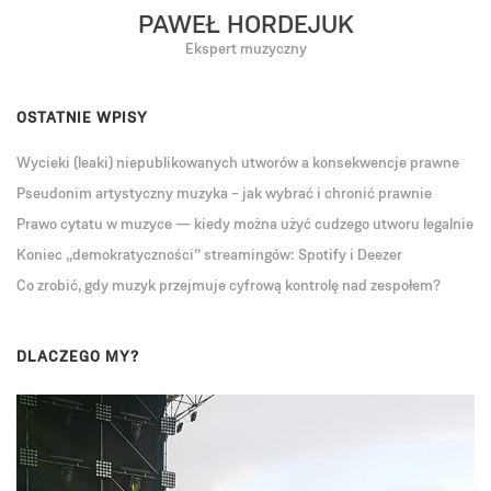
PAWEŁ HORDEJUK
Ekspert muzyczny
OSTATNIE WPISY
Wycieki (leaki) niepublikowanych utworów a konsekwencje prawne
Pseudonim artystyczny muzyka – jak wybrać i chronić prawnie
Prawo cytatu w muzyce — kiedy można użyć cudzego utworu legalnie
Koniec „demokratyczności” streamingów: Spotify i Deezer
Co zrobić, gdy muzyk przejmuje cyfrową kontrolę nad zespołem?
DLACZEGO MY?