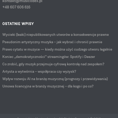
kontakt@musicodex.pl
+48 607 606 616
OSTATNIE WPISY
Wycieki (leaki) niepublikowanych utworów a konsekwencje prawne
Pseudonim artystyczny muzyka – jak wybrać i chronić prawnie
Prawo cytatu w muzyce — kiedy można użyć cudzego utworu legalnie
Koniec „demokratyczności” streamingów: Spotify i Deezer
Co zrobić, gdy muzyk przejmuje cyfrową kontrolę nad zespołem?
Artysta a wytwórnia – współpraca czy wyzysk?
Wpływ rozwoju AI na branżę muzyczną (prognozy i przewidywania)
Umowa licencyjna w branży muzycznej – dla kogo i po co?