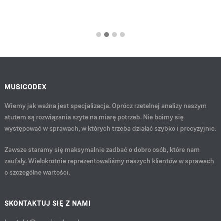
MUSICODEX
Wiemy jak ważna jest specjalizacja. Oprócz rzetelnej analizy naszym
atutem są rozwiązania szyte na miarę potrzeb. Nie boimy się
występować w sprawach, w których trzeba działać szybko i precyzyjnie.
Zawsze staramy się maksymalnie zadbać o dobro osób, które nam
zaufały. Wielokrotnie reprezentowaliśmy naszych klientów w sprawach
o szczególne wartości.
SKONTAKTUJ SIĘ Z NAMI